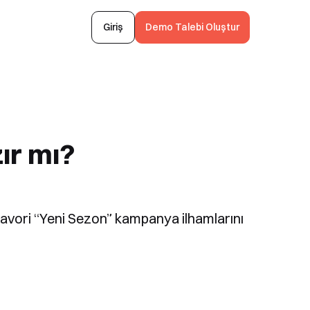
Giriş
Demo Talebi Oluştur
ır mı?
 favori “Yeni Sezon” kampanya ilhamlarını