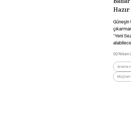
Bahar
Hazır
Güneşin t
çıkarman
“Yeni Se
alabilece
02 Nisan
Arama v
Müşteri