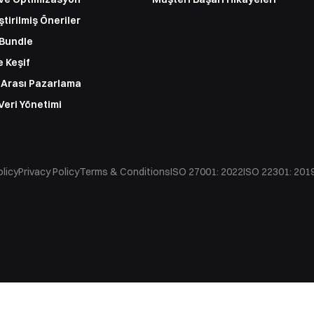
ştirilmiş Öneriler
 Bundle
 Keşif
 Arası Pazarlama
Veri Yönetimi
licy
Privacy Policy
Terms & Conditions
ISO 27001: 2022
ISO 22301: 201