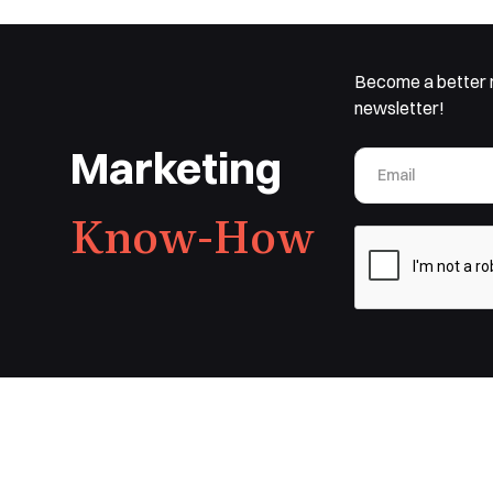
Become a better 
newsletter!
Marketing
Know-How
Ücretsiz Demo Rezervasyonu Yapın