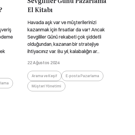
Sevgililer Günü Pazarlama
?
El Kitabı
Havada aşk var ve müşterilerinizi
şveriş
kazanmak için fırsatlar da var! Ancak
n ödeme
Sevgililer Günü rekabeti çok şiddetli
olduğundan, kazanan bir stratejiye
tek
ihtiyacınız var. Bu yıl, kalabalığın ar...
22 Ağustos 2024
Arama ve Keşif
E-posta Pazarlama
rlama
Müşteri Yönetimi