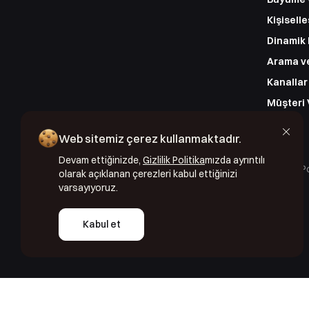
Kişiselle
Dinamik
Arama ve
Kanallar
Müşteri 
Web sitemiz çerez kullanmaktadır.
Devam ettiğinizde,
Gizlilik Politika
mızda ayrıntılı
Copyright © 2024 Segmentify
Cookie Po
olarak açıklanan çerezleri kabul ettiğinizi
varsayıyoruz.
Kabul et