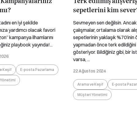
 Kampanyalarınız
Terk edilmiş alışveriş
 mı?
sepetlerini kim sever
adını en iyi şekilde
Sevmeyen sen değilsin. Ancak
ıza yardımcı olacak favori
çalışmalar, ortalama olarak alı
zon” kampanya ilhamlarını
sepetlerinin yaklaşık %70’ini
ğiniz playbook yayında!...
yapmadan önce terk edildiğini
gösteriyor. Bildiğiniz gibi, bir is
 2026
varsa, ...
e Keşif
E-posta Pazarlama
22 Ağustos 2024
 Yönetimi
Arama ve Keşif
E-posta Paza
Müşteri Yönetimi