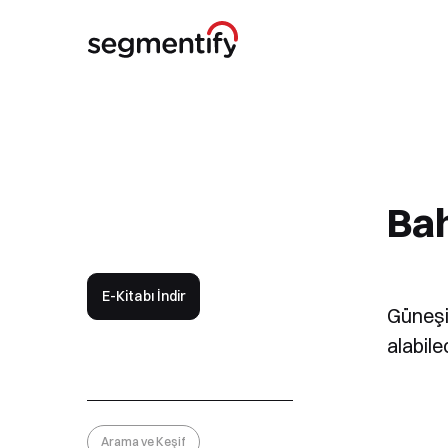
Bah
E-Kitabı İndir
Güneşi
alabil
Arama ve Keşif