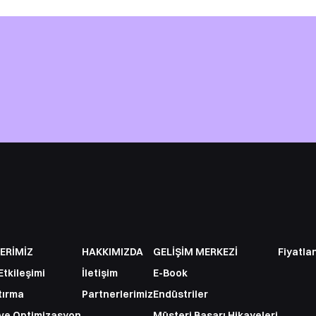
ERİMİZ
HAKKIMIZDA
GELİŞİM MERKEZİ
Fiyatla
Etkileşimi
İletişim
E-Book
tırma
Partnerlerimiz
Endüstriler
ve Optimizasyon
Müşteri Başarı Hikayeleri